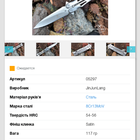
Ожидается
Артикул
05297
Виробник
JinJunLang
Матеріал руків'я
Сталь
Марка сталі
8Cr13MoV
Твердість HRC
54-56
Фініш клинка
Satin
Вага
117 гр