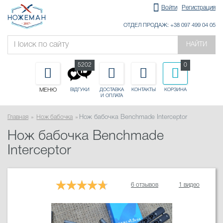
Войти
Регистрация
ОТДЕЛ ПРОДАЖ: +38 097 499 04 05
НАЙТИ
5202
0
МЕНЮ
ДОСТАВКА
КОНТАКТЫ
КОРЗИНА
ВІДГУКИ
И ОПЛАТА
Главная
Нож бабочка
Нож бабочка Benchmade Interceptor
Нож бабочка Benchmade
Interceptor
6 отзывов
1 видео