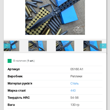
В наличии (
1 шт.
)
Артикул
05160 A1
Виробник
Реплики
Матеріал руків'я
Сталь
Марка сталі
440
Твердість HRC
54-56
Вага
130 гр