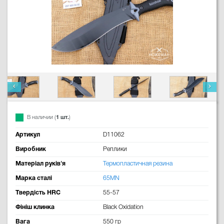
В наличии (
1 шт.
)
Артикул
D11062
Виробник
Реплики
Матеріал руків'я
Термопластичная резина
Марка сталі
65MN
Твердість HRC
55-57
Фініш клинка
Black Oxidation
Вага
550 гр