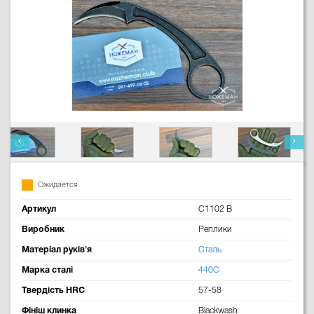
Ожидается
Артикул
C1102 B
Виробник
Реплики
Матеріал руків'я
Сталь
Марка сталі
440C
Твердість HRC
57-58
Фініш клинка
Blackwash