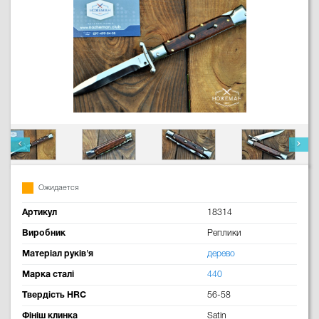
Ожидается
Артикул
18314
Виробник
Реплики
Матеріал руків'я
дерево
Марка сталі
440
Твердість HRC
56-58
Фініш клинка
Satin