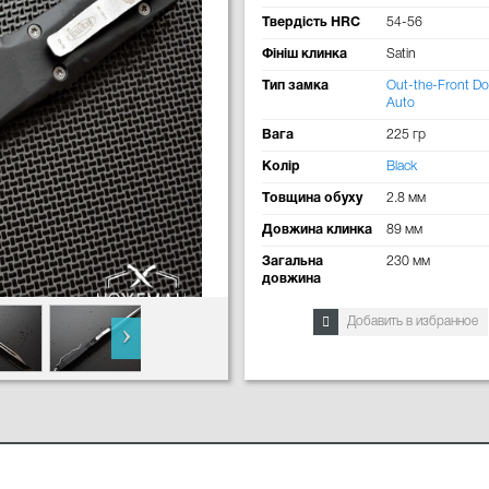
Твердість HRC
54-56
Фініш клинка
Satin
Тип замка
Out-the-Front Do
Auto
Вага
225 гр
Колір
Black
Товщина обуху
2.8 мм
Довжина клинка
89 мм
Загальна
230 мм
довжина
Добавить в избранное