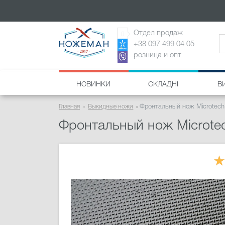
Отдел продаж
+38 097 499 04 05
розница и опт
НОВИНКИ
СКЛАДНІ
В
Главная
Выкидные ножи
Фронтальный нож Microtech
Фронтальный нож Microtec