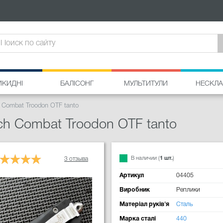
ИКИДНІ
БАЛІСОНГ
МУЛЬТИТУЛИ
НЕСКЛА
 Combat Troodon OTF tanto
h Combat Troodon OTF tanto
В наличии (
1 шт.
)
3 отзыва
Артикул
04405
Виробник
Реплики
Матеріал руків'я
Сталь
Марка сталі
440