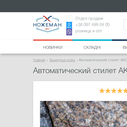
Отдел продаж
+38 097 499 04 05
розница и опт
НОВИНКИ
СКЛАДНІ
В
Главная
Выкидные ножи
Автоматический стилет AKC 
Автоматический стилет AK