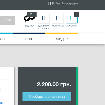
Войти
Регистрация
5202
0
НАЙТИ
ДОСТАВКА
КОНТАКТЫ
КОРЗИНА
ВІДГУКИ
И ОПЛАТА
ДНІ
ІНШЕ
СКИДКИ
2,208.00 грн.
и
Сообщить о наличии
MoV