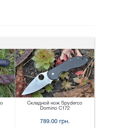
co
Складной нож Spyderco
Domino C172
789.00 грн.