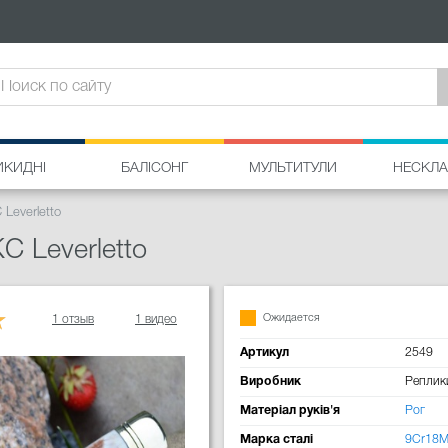
ИКИДНІ
БАЛІСОНГ
МУЛЬТИТУЛИ
НЕСКЛА
Leverletto
C Leverletto
Ожидается
1 отзыв
1 видео
Артикул
2549
Виробник
Реплик
Матеріал руків'я
Рог
Марка сталі
9Cr18