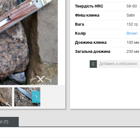
Твердість HRC
58-60
Фініш клинка
Satin
Вага
152 гр
Колір
Brown
Довжина клинка
100 мм
Загальна довжина
230 мм
Добавить в избранное
о (1)